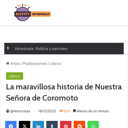
Menú
B
Venezuela: Política y petróleo
Inicio
/
Publicaciones
/
Libros
Libros
La maravillosa historia de Nuestra
Señora de Coromoto
@retrocosas
18/12/2022
926
Menos de un minuto
Facebook
X
LinkedIn
Tumblr
Pinterest
Reddit
WhatsApp