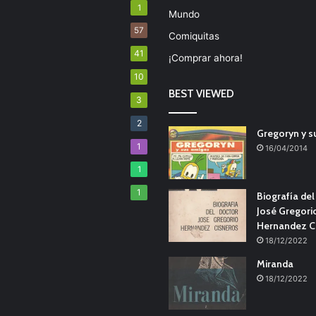
1
Mundo
57
Comiquitas
41
¡Comprar ahora!
10
BEST VIEWED
3
2
Gregoryn y s
1
16/04/2014
1
1
Biografía de
José Gregori
Hernandez C
18/12/2022
Miranda
18/12/2022