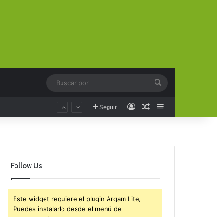
Buscar
por
Acceso
Publicación al aza
Barra lateral
Seguir
Follow Us
Este widget requiere el plugin Arqam Lite,
Puedes instalarlo desde el menú de