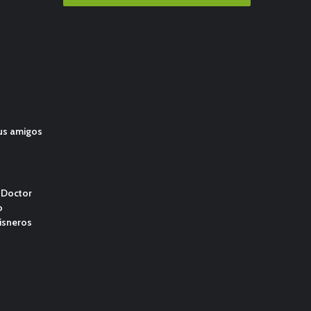
us amigos
l Doctor
o
isneros