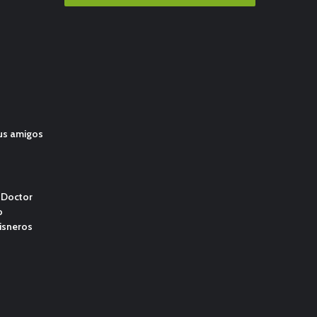
us amigos
l Doctor
o
isneros