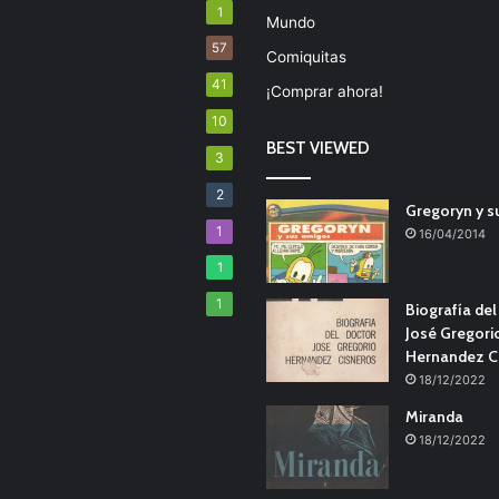
1
Mundo
57
Comiquitas
41
¡Comprar ahora!
10
BEST VIEWED
3
2
Gregoryn y s
1
16/04/2014
1
1
Biografía de
José Gregori
Hernandez C
18/12/2022
Miranda
18/12/2022