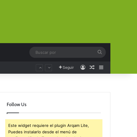
Buscar
por
Acceso
Publicación al aza
Barra lateral
Seguir
Follow Us
Este widget requiere el plugin Arqam Lite,
Puedes instalarlo desde el menú de